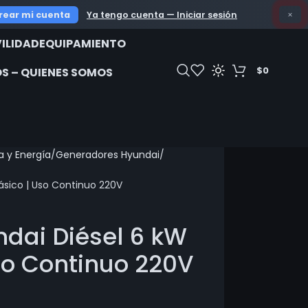
OFERTAS IMPERDI
rear mi cuenta
Ya tengo cuenta — Iniciar sesión
×
ILIDAD
EQUIPAMIENTO
$
0
S – QUIENES SOMOS
 y Energía
Generadores Hyundai
sico | Uso Continuo 220V
dai Diésel 6 kW
so Continuo 220V