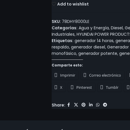
Add to wishlist
SKU:
78DHY8000LE
Categorías:
Agua y Energía
,
Diesel
,
Ge
Industriales
,
HYUNDAI POWER PRODUCT
Etiquetas:
generador 14 horas
,
genera
respaldo
,
generador diesel
,
Generador
monofásico
,
generador potente
,
gener
Comparte esto:
Imprimir
Correo electrónico
X
Pinterest
Tumblr
Share: