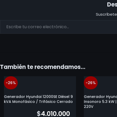
Des
Suscríbete 
También te recomendamos…
-26%
-26%
Generador Hyundai 12000SE Diésel 9
Generador Hyunda
kVA Monofásico / Trifásico Cerrado
Insonoro 5.3 kW 
220V
$
5.441.800
$
4.010.000