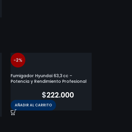
-2%
-52%
AGOTADO
Fumigador Hyundai 63,3 cc –
Potencia y Rendimiento Profesional
$
227.300
$
222.000
AÑADIR AL CARRITO