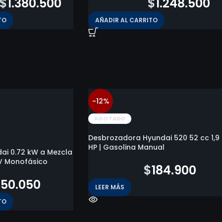
$
1.380.500
$
1.619.800
$
1.248.500
TO
AÑADIR AL CARRITO
-12%
AGOTADO
Desbrozadora Hyundai 520 52 cc 1,9
HP | Gasolina Manual
ai 0.72 kW a Mezcla
20V Monofásico
$
209.800
$
184.900
150.050
LEER MÁS
TO