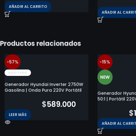
$
1.860.000
AÑADIR AL CARRITO
AÑADIR AL CARRI
Productos relacionados
-57%
-15%
AGOTADO
NEW
Generador Hyundai Inverter 2750W
Gasolina | Onda Pura 220V Portátil
Generador Hyund
50:1 | Portátil 2
$
1.357.000
$
589.000
$
175.580
$
LEER MÁS
AÑADIR AL CARRI