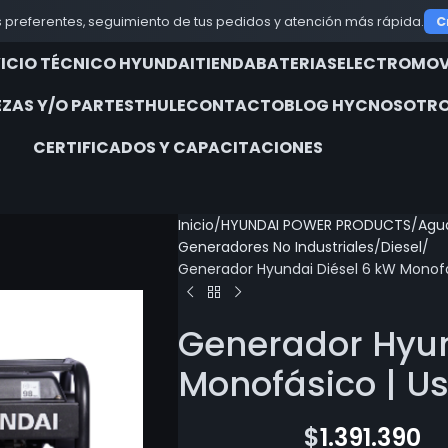
 preferentes, seguimiento de tus pedidos y atención más rápida.
C
VICIO TÉCNICO HYUNDAI
TIENDA
BATERIAS
ELECTROMOV
EZAS Y/O PARTES
THULE
CONTACTO
BLOG HYC
NOSOTRO
CERTIFICADOS Y CAPACITACIONES
Inicio
HYUNDAI POWER PRODUCTS
Agua
Generadores No Industriales
Diesel
Generador Hyundai Diésel 6 kW Monofá
Generador Hyun
Monofásico | U
$
1.765.000
$
1.391.390