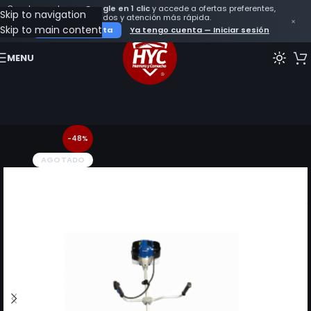
Crea tu cuenta con
Google en 1 clic
y accede a ofertas preferentes,
Skip to navigation
seguimiento de tus pedidos y atención más rápida.
×
Skip to main content
Crear mi cuenta
Ya tengo cuenta — Iniciar sesión
MENU
-48%
AGOTADO