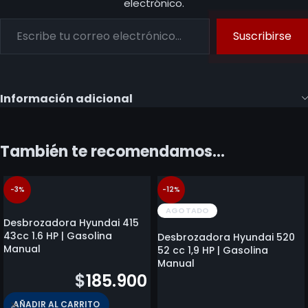
electrónico.
Suscribirse
Información adicional
También te recomendamos…
-3%
-12%
AGOTADO
Desbrozadora Hyundai 415
43cc 1.6 HP | Gasolina
Desbrozadora Hyundai 520
Manual
52 cc 1,9 HP | Gasolina
Manual
$
192.300
$
185.900
$
209.800
AÑADIR AL CARRITO