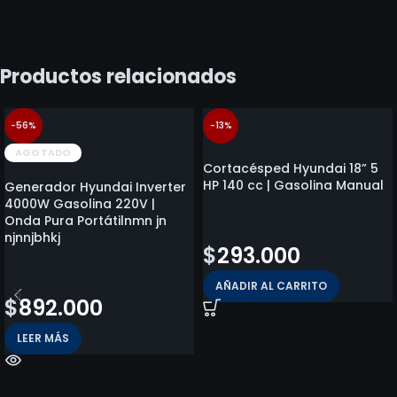
Productos relacionados
-56%
-13%
AGOTADO
Cortacésped Hyundai 18” 5
HP 140 cc | Gasolina Manual
Generador Hyundai Inverter
4000W Gasolina 220V |
Onda Pura Portátilnmn jn
$
336.900
njnnjbhkj
$
293.000
$
2.027.600
AÑADIR AL CARRITO
$
892.000
LEER MÁS