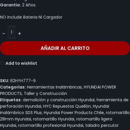
Garantía:
2 Años.
NO include Bateria Ni Cargador
AÑADIR AL CARRITO
Add to wishlist
SKU:
82HYH777-9
Categorías:
Herramientas Inalámbricas
,
HYUNDAI POWER
PRODUCTS
,
Taller y Construcción
Etiquetas:
demolición y construcción Hyundai
,
herramienta de
perforación Hyundai
,
HYC Repuestos Quellón
,
Hyundai
inalámbrico SDS Plus
,
Hyundai Power Products Chile
,
rotomartillo
28mm Hyundai
,
rotomartillo Hyundai
,
rotomartillo ligero
Hyundai
,
rotomartillo profesional Hyundai
,
taladro percutor