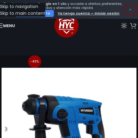
Crea tu cuenta con
Google en 1 clic
y accede a ofertas preferentes,
Skip to navigation
seguimiento de tus pedidos y atención más rápida.
×
Skip to main content
Crear mi cuenta
Ya tengo cuenta — Iniciar sesión
MENU
-43%