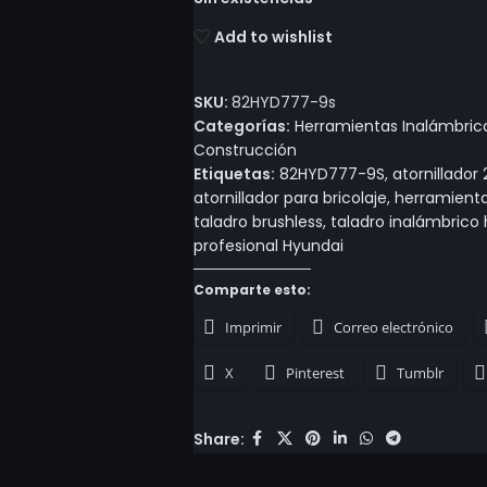
Add to wishlist
SKU:
82HYD777-9s
Categorías:
Herramientas Inalámbric
Construcción
Etiquetas:
82HYD777-9S
,
atornillador
atornillador para bricolaje
,
herramienta
taladro brushless
,
taladro inalámbrico
profesional Hyundai
Comparte esto:
Imprimir
Correo electrónico
X
Pinterest
Tumblr
Share: