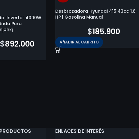
Desbrozadora Hyundai 415 43cc 1.6
HP | Gasolina Manual
ai Inverter 4000W
Onda Pura
njbhkj
$
192.300
$
185.900
$
892.000
AÑADIR AL CARRITO
 PRODUCTOS
ENLACES DE INTERÉS