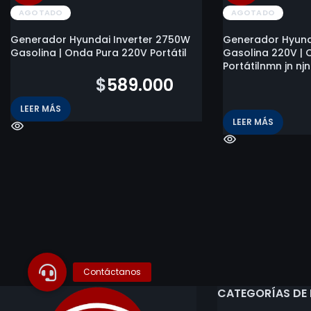
AGOTADO
AGOTADO
Generador Hyundai Inverter 2750W
Generador Hyund
Gasolina | Onda Pura 220V Portátil
Gasolina 220V | 
Portátilnmn jn njn
$
1.357.000
$
589.000
$
2.027.600
LEER MÁS
LEER MÁS
CATEGORÍAS DE