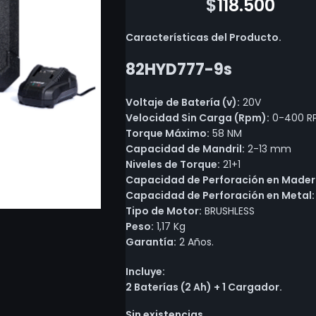
$
339.000
$
118.500
Características del Producto.
82HYD777-9s
Voltaje de Batería (v):
20V
Velocidad Sin Carga (Rpm):
0-400 RP
Torque Máximo:
58 NM
Capacidad de Mandril:
2-13 mm
Niveles de Torque:
21+1
Capacidad de Perforación en Mader
Capacidad de Perforación en Metal:
Tipo de Motor:
BRUSHLESS
Peso:
1,17 Kg
Garantía:
2 Años.
Incluye:
2 Baterías (2 Ah) + 1 Cargador.
Sin existencias