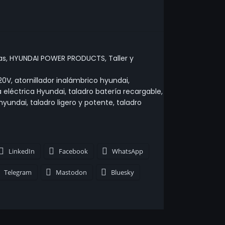
as
,
HYUNDAI POWER PRODUCTS
,
Taller y
 20V
,
atornillador inalámbrico hyundai
,
 eléctrica Hyundai
,
taladro batería recargable
,
 hyundai
,
taladro ligero y potente
,
taladro
LinkedIn
Facebook
WhatsApp
Telegram
Mastodon
Bluesky