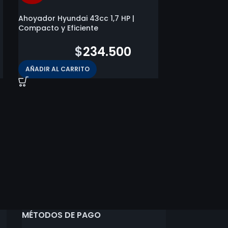
Ahoyador Hyundai 43cc 1,7 HP |
Compacto y Eficiente
$
408.200
$
234.500
AÑADIR AL CARRITO
Desbrozadora M
HP | Jardín 4 e
$
413.900
LEER MÁS
MÉTODOS DE PAGO