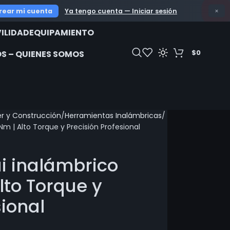
OFERTAS IMPERDIB
rear mi cuenta
Ya tengo cuenta — Iniciar sesión
×
ILIDAD
EQUIPAMIENTO
$
0
S – QUIENES SOMOS
er y Construcción
Herramientas Inalámbricas
 | Alto Torque y Precisión Profesional
i inalámbrico
to Torque y
sional