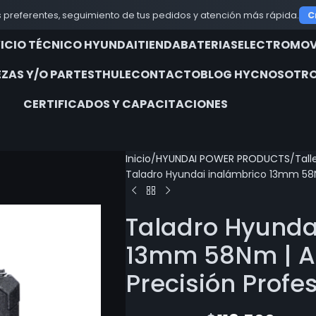
 preferentes, seguimiento de tus pedidos y atención más rápida.
C
VICIO TÉCNICO HYUNDAI
TIENDA
BATERIAS
ELECTROMOV
EZAS Y/O PARTES
THULE
CONTACTO
BLOG HYC
NOSOTRO
CERTIFICADOS Y CAPACITACIONES
Inicio
HYUNDAI POWER PRODUCTS
Tall
Taladro Hyundai inalámbrico 13mm 58Nm
Taladro Hyunda
13mm 58Nm | Al
Precisión Profe