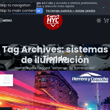
Crea tu cuenta con
Google en 1 clic
y accede a ofertas preferentes,
Skip to navigation
seguimiento de tus pedidos y atención más rápida.
×
Skip to main content
Crear mi cuenta
Ya tengo cuenta — Iniciar sesión
MENU
Tag Archives: sistemas
de iluminación
Home
Posts Tagged "sistemas de iluminación"
20
MAR