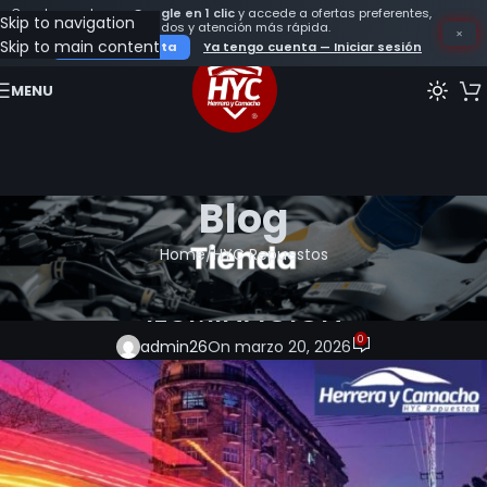
Crea tu cuenta con
Google en 1 clic
y accede a ofertas preferentes,
Skip to navigation
seguimiento de tus pedidos y atención más rápida.
×
Skip to main content
Crear mi cuenta
Ya tengo cuenta — Iniciar sesión
MENU
Blog
Home
HYC Repuestos
HYC REPUESTOS
,
ILUMINACION
ILUMINACION
0
admin26
On marzo 20, 2026